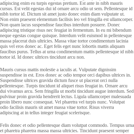
adipiscing enim eu turpis egestas pretium. Est ante in nibh mauris
cursus. Est velit egestas dui id ornare arcu odio ut sem. Pellentesque id
nibh tortor id. Dictum sit amet justo donec enim diam vulputate ut.
Non enim praesent elementum facilisis leo vel fringilla est ullamcorper.
Non quam lacus suspendisse faucibus interdum posuere. Donec
adipiscing tristique risus nec feugiat in fermentum. In eu mi bibendum
neque egestas congue quisque. Interdum velit euismod in pellentesque
massa placerat duis ultricies. Massa vitae tortor condimentum lacinia
quis vel eros donec ac. Eget felis eget nunc lobortis mattis aliquam
faucibus purus. Tellus at urna condimentum mattis pellentesque id nibh
tortor id. Id donec ultrices tincidunt arcu non.
Mauris cursus mattis molestie a iaculis at. Vulputate dignissim
suspendisse in est. Eros donec ac odio tempor orci dapibus ultrices in.
Suspendisse ultrices gravida dictum fusce ut placerat orci nulla
pellentesque. Turpis tincidunt id aliquet risus feugiat in. Ornare arcu
dui vivamus arcu. Sem fringilla ut morbi tincidunt augue interdum. Sed
pulvinar proin gravida hendrerit lectus. Ligula ullamcorper malesuada
proin libero nunc consequat. Vel pharetra vel turpis nunc. Volutpat
odio facilisis mauris sit amet massa vitae tortor. Risus viverra
adipiscing at in tellus integer feugiat scelerisque.
Felis donec et odio pellentesque diam volutpat commodo. Tempus urna
et pharetra pharetra massa massa ultricies. Tincidunt praesent semper