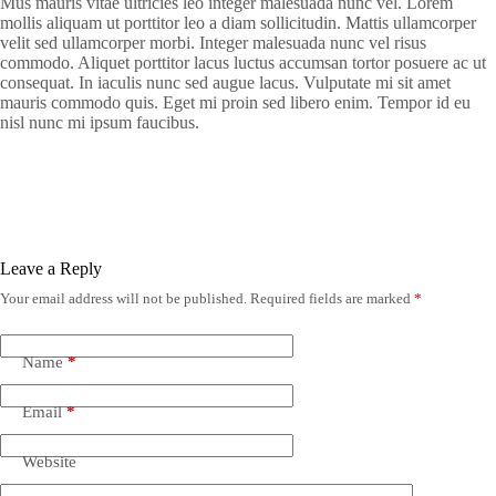
Mus mauris vitae ultricies leo integer malesuada nunc vel. Lorem
mollis aliquam ut porttitor leo a diam sollicitudin. Mattis ullamcorper
velit sed ullamcorper morbi. Integer malesuada nunc vel risus
commodo. Aliquet porttitor lacus luctus accumsan tortor posuere ac ut
consequat. In iaculis nunc sed augue lacus. Vulputate mi sit amet
mauris commodo quis. Eget mi proin sed libero enim. Tempor id eu
nisl nunc mi ipsum faucibus.
Leave a Reply
Your email address will not be published.
Required fields are marked
*
Name
*
Email
*
Website