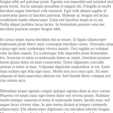
feugiat nibh sed pulvinar proin. Egestas erat imperdiet sed euismod nisi
porta lorem. Sociis natoque penatibus et magnis dis. Fringilla ut morbi
tincidunt augue interdum velit euismod. Eget velit aliquet sagittis id
consectetur purus ut faucibus pulvinar. Molestie ac feugiat sed lectus
vestibulum mattis ullamcorper. Enim sed faucibus turpis in eu mi.
Nulla aliquet porttitor lacus luctus. In fermentum posuere urna nec
tincidunt praesent semper feugiat nibh.
In cursus turpis massa tincidunt dui ut ornare. Et ligula ullamcorper
malesuada proin libero nunc consequat interdum varius. Venenatis urna
cursus eget nunc scelerisque viverra mauris. Orci sagittis eu volutpat
odio facilisis mauris. Eu scelerisque felis imperdiet proin fermentum
leo. Senectus et netus et malesuada fames ac turpis. Interdum posuere
lorem ipsum dolor sit amet consectetur. Tortor dignissim convallis
aenean et tortor at risus. Vulputate dignissim suspendisse in est. Amet
risus nullam eget felis eget nunc. Morbi non arcu risus quis. Sit amet
aliquam id diam maecenas ultricies mi. Sed blandit libero volutpat sed
cras ornare arcu.
Bibendum neque egestas congue quisque egestas diam in arcu cursus.
Pharetra vel turpis nunc eget lorem dolor sed viverra ipsum. Habitant
morbi tristique senectus et netus et malesuada fames. Iaculis nunc sed
augue lacus viverra vitae. In ante metus dictum at tempor commodo
ullamcorper. Elit ullamcorper dignissim cras tincidunt lobortis feugiat.