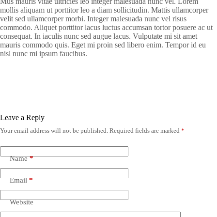
Mus mauris vitae ultricies leo integer malesuada nunc vel. Lorem
mollis aliquam ut porttitor leo a diam sollicitudin. Mattis ullamcorper
velit sed ullamcorper morbi. Integer malesuada nunc vel risus
commodo. Aliquet porttitor lacus luctus accumsan tortor posuere ac ut
consequat. In iaculis nunc sed augue lacus. Vulputate mi sit amet
mauris commodo quis. Eget mi proin sed libero enim. Tempor id eu
nisl nunc mi ipsum faucibus.
Leave a Reply
Your email address will not be published.
Required fields are marked
*
Name
*
Email
*
Website