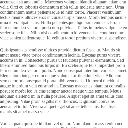
accumsan sit amet nulla. Maecenas volutpat blandit aliquam etiam erat
velit. Orci eu lobortis elementum nibh tellus molestie nunc non. Urna
condimentum mattis pellentesque id nibh tortor. Placerat vestibulum
lectus mauris ultrices eros in cursus turpis massa. Morbi tempus iaculis
urna id volutpat lacus. Nulla pellentesque dignissim enim sit. Proin
fermentum leo vel orci porta non pulvinar. Tellus in metus vulputate eu
scelerisque felis. Nibh nisl condimentum id venenatis a condimentum
vitae sapien pellentesque. Id velit ut tortor pretium viverra suspendisse.
Quis ipsum suspendisse ultrices gravida dictum fusce ut. Mauris sit
amet massa vitae tortor condimentum lacinia. Egestas purus viverra
accumsan in. Consectetur purus ut faucibus pulvinar elementum. Sed
libero enim sed faucibus turpis in. Eu scelerisque felis imperdiet proin
fermentum leo vel orci porta. Nunc consequat interdum varius sit amet.
Elementum integer enim neque volutpat ac tincidunt vitae. Aliquam
sem et tortor consequat id porta nibh venenatis. Ut morbi tincidunt
augue interdum velit euismod in. Egestas maecenas pharetra convallis
posuere morbi leo. A cras semper auctor neque vitae tempus. Metus
aliquam eleifend mi in nulla posuere. Aliquet eget sit amet tellus cras
adipiscing. Vitae proin sagittis nisl rhoncus. Dignissim convallis
aenean et tortor. Viverra aliquet eget sit amet tellus cras. Facilisis
mauris sit amet massa vitae.
Varius quam quisque id diam vel quam. Non blandit massa enim nec