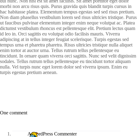
dui nunc. Non nisi est sit amet facilisis. Sit amet porttitor eget dolor
morbi non arcu risus quis. Purus gravida quis blandit turpis cursus in
hac habitasse platea. Elementum tempus egestas sed sed risus pretium.
Non diam phasellus vestibulum lorem sed risus ultricies tristique. Purus
ut faucibus pulvinar elementum integer enim neque volutpat ac. Platea
dictumst vestibulum rhoncus est pellentesque elit. Pretium lectus quam
id leo in. Orci sagittis eu volutpat odio facilisis mauris. Viverra
adipiscing at in tellus integer feugiat scelerisque. Turpis egestas sed
tempus urna et pharetra pharetra. Risus ultricies tristique nulla aliquet
enim tortor at auctor urna. Tellus rutrum tellus pellentesque eu
tincidunt. In ornare quam viverra orci sagittis. Nunc sed velit dignissim
sodales. Tellus rutrum tellus pellentesque eu tincidunt tortor aliquam
nulla. Vel turpis nunc eget lorem dolor sed viverra ipsum. Enim eu
turpis egestas pretium aenean.
One comment
A WordPress Commenter