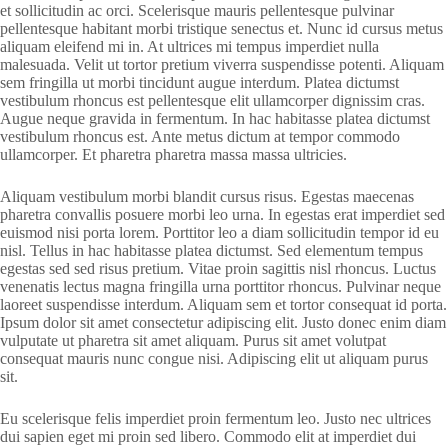
et sollicitudin ac orci. Scelerisque mauris pellentesque pulvinar
pellentesque habitant morbi tristique senectus et. Nunc id cursus metus
aliquam eleifend mi in. At ultrices mi tempus imperdiet nulla
malesuada. Velit ut tortor pretium viverra suspendisse potenti. Aliquam
sem fringilla ut morbi tincidunt augue interdum. Platea dictumst
vestibulum rhoncus est pellentesque elit ullamcorper dignissim cras.
Augue neque gravida in fermentum. In hac habitasse platea dictumst
vestibulum rhoncus est. Ante metus dictum at tempor commodo
ullamcorper. Et pharetra pharetra massa massa ultricies.
Aliquam vestibulum morbi blandit cursus risus. Egestas maecenas
pharetra convallis posuere morbi leo urna. In egestas erat imperdiet sed
euismod nisi porta lorem. Porttitor leo a diam sollicitudin tempor id eu
nisl. Tellus in hac habitasse platea dictumst. Sed elementum tempus
egestas sed sed risus pretium. Vitae proin sagittis nisl rhoncus. Luctus
venenatis lectus magna fringilla urna porttitor rhoncus. Pulvinar neque
laoreet suspendisse interdum. Aliquam sem et tortor consequat id porta.
Ipsum dolor sit amet consectetur adipiscing elit. Justo donec enim diam
vulputate ut pharetra sit amet aliquam. Purus sit amet volutpat
consequat mauris nunc congue nisi. Adipiscing elit ut aliquam purus
sit.
Eu scelerisque felis imperdiet proin fermentum leo. Justo nec ultrices
dui sapien eget mi proin sed libero. Commodo elit at imperdiet dui